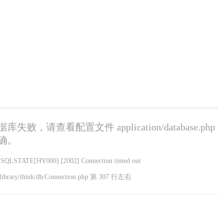
失败，请查看配置文件 application/database.ph
确。
LSTATE[HY000] [2002] Connection timed out
library/think/db/Connection.php 第 307 行左右